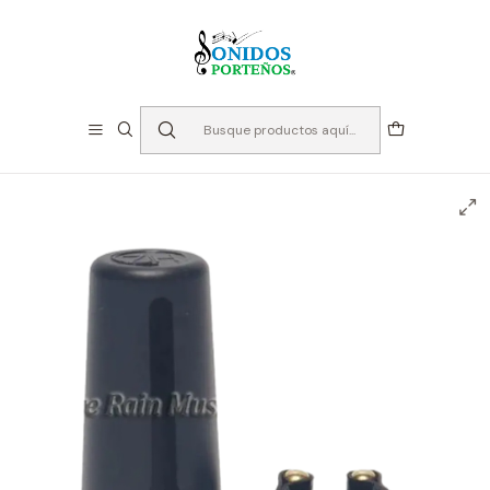
⏳Especialistas en Instumentos desde 2013
Inicio
Instrumento de Viento
Accesorios Maderas
Abrazaderas
Saxo Alto
Abrazadera tipo Cuero Share Rain - Saxo Alto