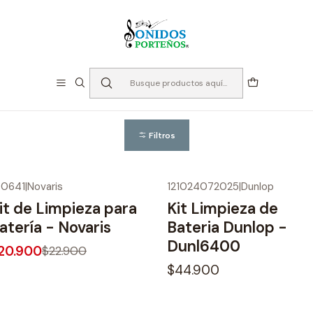
⏳Especialistas en Instumentos desde 2013
Inicio
Instrumentos de Percusión
Kit De Limpieza
Kit De Limpieza
Filtros
00641
|
Novaris
121024072025
|
Dunlop
9%
OFF
No disponible
it de Limpieza para
Kit Limpieza de
atería - Novaris
Bateria Dunlop -
Dunl6400
20.900
$22.900
$44.900