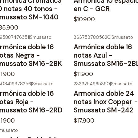
rmonica Cromatica
Armónica 10 espaci
0 notas 40 tonos -
en C - GCR
mussato SM-1040
$10.900
35.900
195887476351
|
Smussato
3637537805620
|
Smussato
o disponible
No disponible
rmónica doble 16
Armónica doble 16
otas Negra -
notas Azul -
mussato SM16-2BK
Smussato SM16-2B
11.900
$11.900
308419378356
|
Smussato
2333254965390
|
Smussato
o disponible
No disponible
rmónica doble 16
Armonica doble 24
otas Roja -
notas Inox Copper -
mussato SM16-2RD
Smussato SM-242
11.900
$17.900
mussato
o disponible