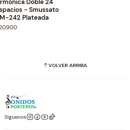
rmónica Doble 24
spacios - Smussato
M-242 Plateada
20.900
VOLVER ARRIBA
Síguenos