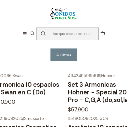
⏳Especialistas en Instumentos desde 2013
Inicio
Instrumento de Viento
Armónicas
Armónicas
Filtros
00066
|
Swan
4342495995616
|
Hohner
No disponible
rmonica 10 espacios
Set 3 Armonicas
 Swan en C (Do)
Hohner - Special 20
Pro - C,G,A (do,sol,l
10.900
$57.900
72119082025
|
Smussato
154905092025
|
GCR
o disponible
No disponible