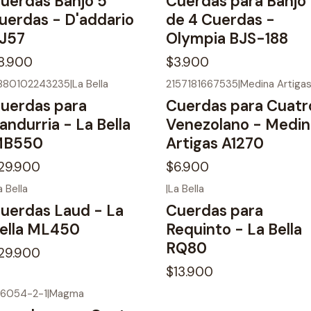
uerdas Banjo 5
Cuerdas para Banjo
uerdas - D'addario
de 4 Cuerdas -
J57
Olympia BJS-188
8.900
$3.900
880102243235
|
La Bella
2157181667535
|
Medina Artiga
uerdas para
Cuerdas para Cuatr
andurria - La Bella
Venezolano - Medin
MB550
Artigas A1270
29.900
$6.900
a Bella
|
La Bella
uerdas Laud - La
Cuerdas para
ella ML450
Requinto - La Bella
RQ80
29.900
$13.900
116054-2-1
|
Magma
o disponible