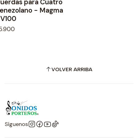
uerdas para Cuatro
enezolano - Magma
V100
5.900
VOLVER ARRIBA
Síguenos