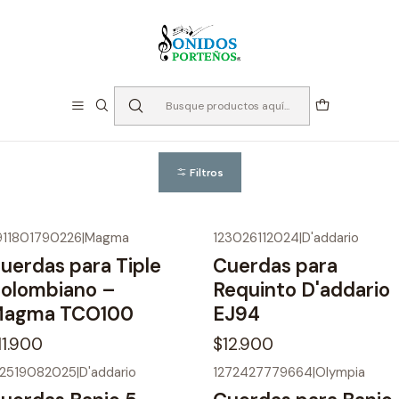
⏳Especialistas en Instumentos desde 2013
Inicio
Cuerdas
Cuerdas Otros
Cuerdas Otros
Filtros
911801790226
|
Magma
123026112024
|
D'addario
uerdas para Tiple
Cuerdas para
olombiano –
Requinto D'addario
agma TCO100
EJ94
11.900
$12.900
72519082025
|
D'addario
1272427779664
|
Olympia