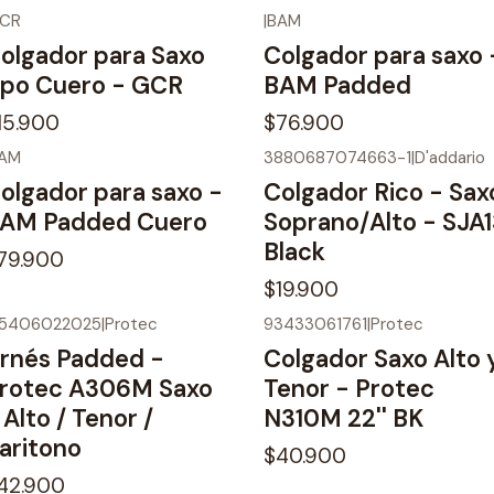
CR
|
BAM
olgador para Saxo
Colgador para saxo 
ipo Cuero - GCR
BAM Padded
15.900
$76.900
AM
3880687074663-1
|
D'addario
No disponible
olgador para saxo -
Colgador Rico - Sax
AM Padded Cuero
Soprano/Alto - SJA1
Black
79.900
$19.900
25406022025
|
Protec
93433061761
|
Protec
o disponible
No disponible
rnés Padded -
Colgador Saxo Alto 
rotec A306M Saxo
Tenor - Protec
 Alto / Tenor /
N310M 22'' BK
aritono
$40.900
42.900