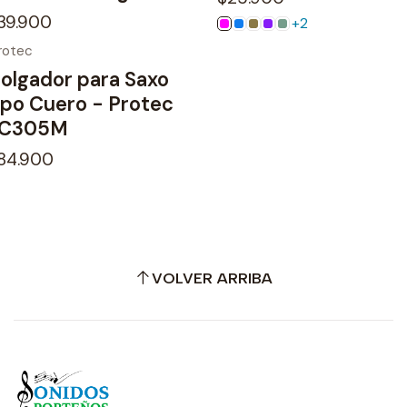
39.900
+2
rotec
o disponible
olgador para Saxo
ipo Cuero - Protec
C305M
84.900
VOLVER ARRIBA