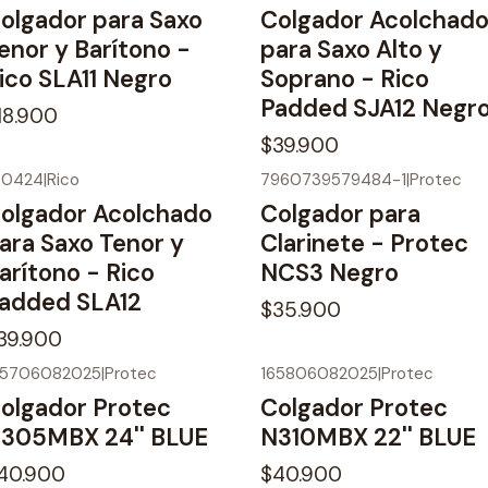
olgador para Saxo
Colgador Acolchad
enor y Barítono -
para Saxo Alto y
ico SLA11 Negro
Soprano - Rico
Padded SJA12 Negr
18.900
$39.900
00424
|
Rico
7960739579484-1
|
Protec
olgador Acolchado
Colgador para
ara Saxo Tenor y
Clarinete - Protec
arítono - Rico
NCS3 Negro
added SLA12
$35.900
39.900
65706082025
|
Protec
165806082025
|
Protec
olgador Protec
Colgador Protec
305MBX 24'' BLUE
N310MBX 22'' BLUE
40.900
$40.900