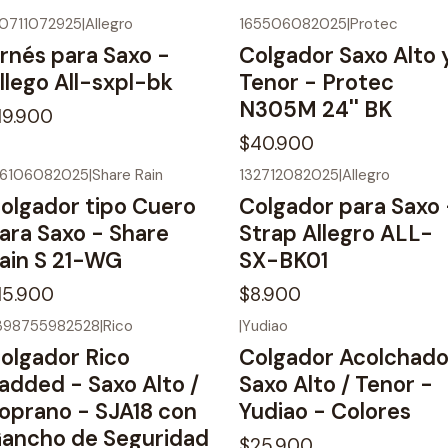
20711072925
|
Allegro
165506082025
|
Protec
o disponible
Agotado
rnés para Saxo -
Colgador Saxo Alto 
llego All-sxpl-bk
Tenor - Protec
N305M 24'' BK
19.900
$40.900
66106082025
|
Share Rain
132712082025
|
Allegro
o disponible
No disponible
olgador tipo Cuero
Colgador para Saxo 
ara Saxo - Share
Strap Allegro ALL-
ain S 21-WG
SX-BK01
15.900
$8.900
398755982528
|
Rico
|
Yudiao
o disponible
No disponible
olgador Rico
Colgador Acolchad
added - Saxo Alto /
Saxo Alto / Tenor -
oprano - SJA18 con
Yudiao - Colores
ancho de Seguridad
$25.900