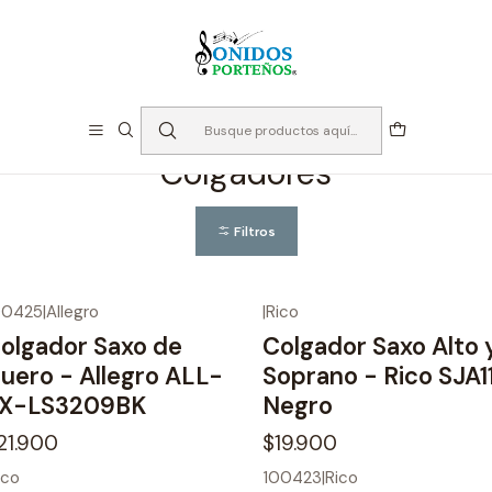
⏳Especialistas en Instumentos desde 2013
Inicio
Instrumento de Viento
Accesorios Maderas
Colgadores
Colgadores
Filtros
00425
|
Allegro
|
Rico
olgador Saxo de
Colgador Saxo Alto 
uero - Allegro ALL-
Soprano - Rico SJA1
X-LS3209BK
Negro
21.900
$19.900
ico
100423
|
Rico