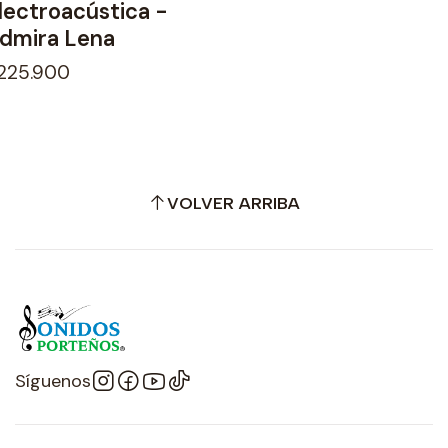
lectroacústica -
dmira Lena
225.900
VOLVER ARRIBA
Síguenos