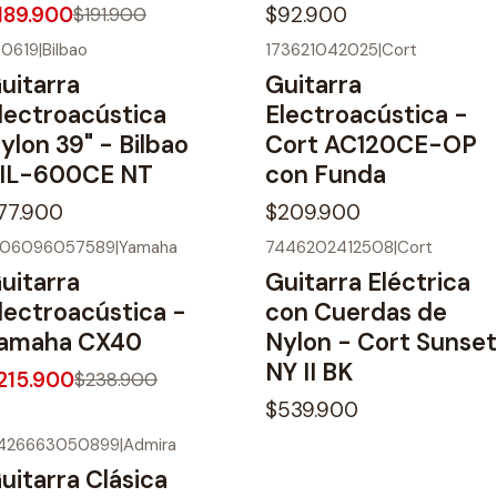
189.900
$92.900
$191.900
00619
|
Bilbao
173621042025
|
Cort
No disponible
uitarra
Guitarra
lectroacústica
Electroacústica -
ylon 39" - Bilbao
Cort AC120CE-OP
IL-600CE NT
con Funda
77.900
$209.900
906096057589
|
Yamaha
7446202412508
|
Cort
10%
OFF
No disponible
uitarra
Guitarra Eléctrica
o disponible
lectroacústica -
con Cuerdas de
amaha CX40
Nylon - Cort Sunset
NY II BK
215.900
$238.900
$539.900
426663050899
|
Admira
o disponible
uitarra Clásica