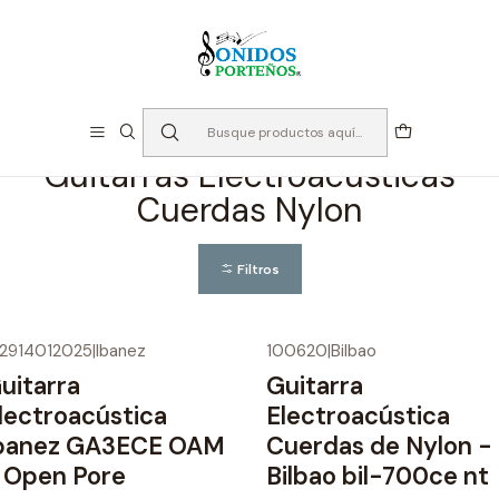
⏳Especialistas en Instumentos desde 2013
Inicio
Instrumentos de Cuerda
Guitarras
Guitarras Electroacústicas Cuerdas Nylon
Guitarras Electroacústicas
Cuerdas Nylon
Filtros
82914012025
|
Ibanez
100620
|
Bilbao
1%
OFF
uitarra
Guitarra
lectroacústica
Electroacústica
banez GA3ECE OAM
Cuerdas de Nylon -
 Open Pore
Bilbao bil-700ce nt