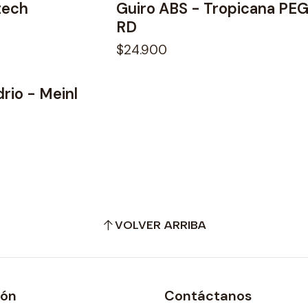
tech
Guiro ABS - Tropicana PE
RD
$24.900
drio - Meinl
VOLVER ARRIBA
ión
Contáctanos