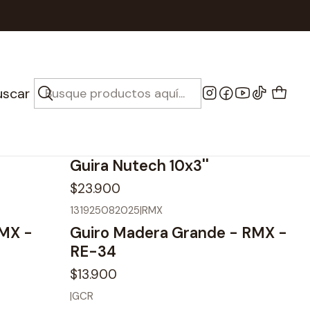
uscar
131405082025
|
Nutech
Guira Nutech 10x3''
$23.900
131925082025
|
RMX
RMX -
Guiro Madera Grande - RMX -
RE-34
$13.900
|
GCR
No disponible