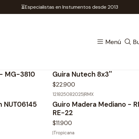
⏳Especialistas en Instumentos desde 2013
Inicio
Instrumentos de Percusión
Guiros
Guiros
Menú
B
131305082025
|
Nutech
 - MG-3810
Guira Nutech 8x3''
$22.900
121825082025
|
RMX
ch NUT06145
Guiro Madera Mediano - 
RE-22
$11.900
|
Tropicana