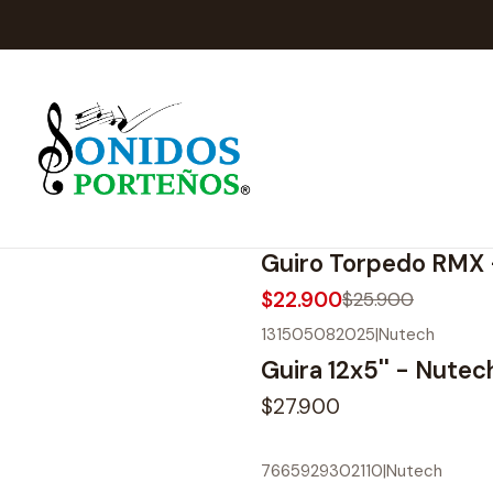
134105022025
|
RMX
-12%
OFF
Guiro Torpedo RMX
$22.900
$25.900
131505082025
|
Nutech
Guira 12x5'' - Nute
$27.900
7665929302110
|
Nutech