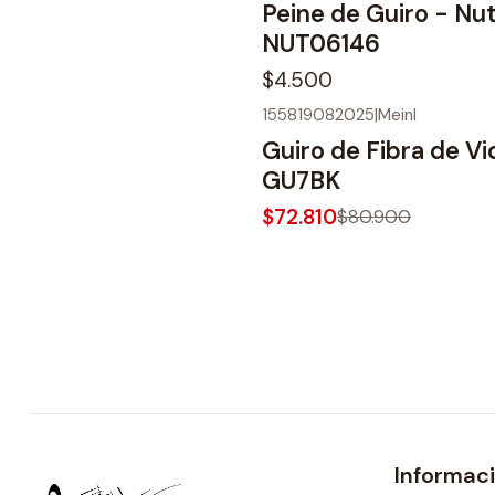
Peine de Guiro - Nu
NUT06146
$4.500
155819082025
|
Meinl
-10%
OFF
Guiro de Fibra de Vi
No disponible
GU7BK
$72.810
$80.900
Informac