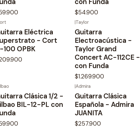
unda
con Funda
59.900
$54.900
ort
|
Taylor
uitarra Eléctrica
Guitarra
uperstrato - Cort
Electroacústica -
-100 OPBK
Taylor Grand
Concert AC-112CE -
209.900
con Funda
$1.269.900
ilbao
|
Admira
uitarra Clásica 1/2 -
Guitarra Clásica
ilbao BIL-12-PL con
Española - Admira
unda
JUANITA
59.900
$257.900