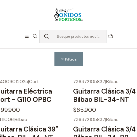
⏳Especialistas en Instumentos desde 2013
Inicio
Instrumentos de Cuerda
Guitarras
Guitarras
Filtros
64009012025
|
Cort
736372105837
|
Bilbao
uitarra Eléctrica
Guitarra Clásica 3/4
ort - G110 OPBC
Bilbao BIL-34-NT
199.900
$65.900
411006
|
Bilbao
736372105837
|
Bilbao
uitarra Clásica 39"
Guitarra Clásica 3/4