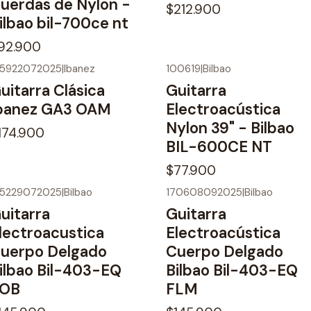
uerdas de Nylon -
$212.900
ilbao bil-700ce nt
92.900
75922072025
|
Ibanez
100619
|
Bilbao
uitarra Clásica
Guitarra
banez GA3 OAM
Electroacústica
Nylon 39" - Bilbao
174.900
BIL-600CE NT
$77.900
55229072025
|
Bilbao
170608092025
|
Bilbao
uitarra
Guitarra
lectroacustica
Electroacústica
uerpo Delgado
Cuerpo Delgado
ilbao Bil-403-EQ
Bilbao Bil-403-EQ
OB
FLM