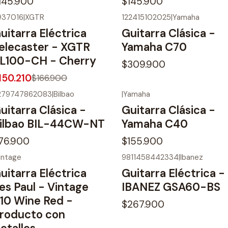
145.900
$145.900
937016
|
XGTR
122415102025
|
Yamaha
10%
OFF
uitarra Eléctrica
Guitarra Clásica -
elecaster - XGTR
Yamaha C70
L100-CH - Cherry
$309.900
150.210
$166.900
279747862083
|
Bilbao
|
Yamaha
uitarra Clásica -
Guitarra Clásica -
ilbao BIL-44CW-NT
Yamaha C40
76.900
$155.900
intage
9811458442334
|
Ibanez
25%
OFF
uitarra Eléctrica
Guitarra Eléctrica -
es Paul - Vintage
IBANEZ GSA60-BS
10 Wine Red -
$267.900
roducto con