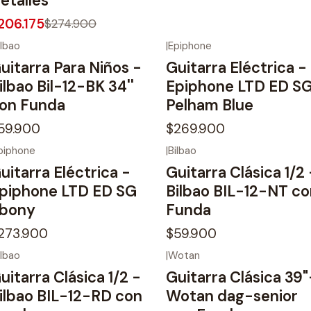
etalles
206.175
$274.900
ilbao
|
Epiphone
uitarra Para Niños -
Guitarra Eléctrica -
ilbao Bil-12-BK 34''
Epiphone LTD ED S
on Funda
Pelham Blue
59.900
$269.900
piphone
|
Bilbao
uitarra Eléctrica -
Guitarra Clásica 1/2 
piphone LTD ED SG
Bilbao BIL-12-NT co
bony
Funda
273.900
$59.900
ilbao
|
Wotan
uitarra Clásica 1/2 -
Guitarra Clásica 39"
ilbao BIL-12-RD con
Wotan dag-senior