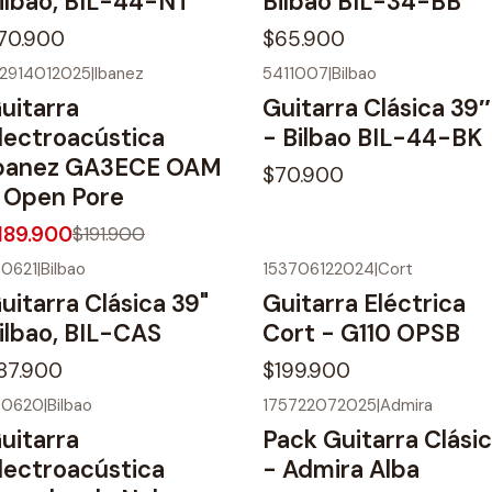
ilbao, BIL-44-NT
Bilbao BIL-34-BB
70.900
$65.900
82914012025
|
Ibanez
5411007
|
Bilbao
1%
OFF
uitarra
Guitarra Clásica 39″
lectroacústica
- Bilbao BIL-44-BK
banez GA3ECE OAM
$70.900
 Open Pore
189.900
$191.900
00621
|
Bilbao
153706122024
|
Cort
uitarra Clásica 39"
Guitarra Eléctrica
ilbao, BIL-CAS
Cort - G110 OPSB
87.900
$199.900
00620
|
Bilbao
175722072025
|
Admira
uitarra
Pack Guitarra Clási
lectroacústica
- Admira Alba