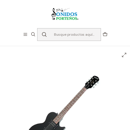
⏳Especialistas en Instumentos desde 2013
Inicio
Instrumentos de Cuerda
Guitarras
Guitarras Eléctricas
Guitarra Eléctrica - Epiphone Les Paul Special II Black