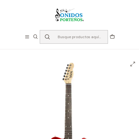
⏳Especialistas en Instumentos desde 2013
Inicio
Instrumentos de Cuerda
Guitarras
Guitarras Eléctricas
Guitarra Eléctrica Telecaster - XGTR TL100-CH -
Cherry