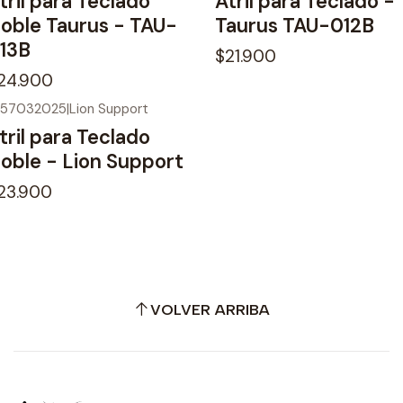
tril para Teclado
Atril para Teclado -
oble Taurus - TAU-
Taurus TAU-012B
13B
$21.900
24.900
457032025
|
Lion Support
o disponible
tril para Teclado
oble - Lion Support
23.900
VOLVER ARRIBA