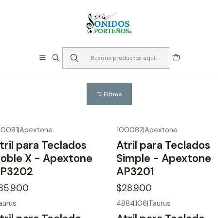
⏳Especialistas en Instumentos desde 2013
Inicio
Teclados
Atriles
Atriles
Filtros
00081
|
Apextone
100082
|
Apextone
tril para Teclados
Atril para Teclados
oble X - Apextone
Simple - Apextone
P3202
AP3201
35.900
$28.900
aurus
4884106
|
Taurus
Agotado