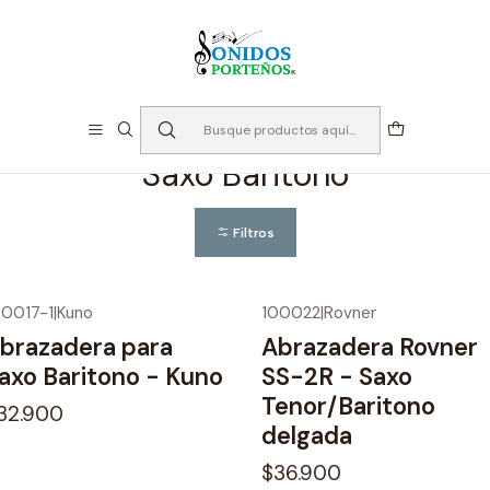
⏳Especialistas en Instumentos desde 2013
Inicio
Instrumento de Viento
Accesorios Maderas
Abrazaderas
Saxo Baritono
Saxo Baritono
Filtros
00017-1
|
Kuno
100022
|
Rovner
No disponible
brazadera para
Abrazadera Rovner
axo Baritono - Kuno
SS-2R - Saxo
Tenor/Baritono
32.900
delgada
$36.900