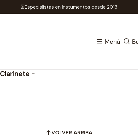
⏳Especialistas en Instumentos desde 2013
Instrumento de Viento
Accesorios Maderas
Bolsos
C
Clarinete
Menú
B
Clarinete -
VOLVER ARRIBA