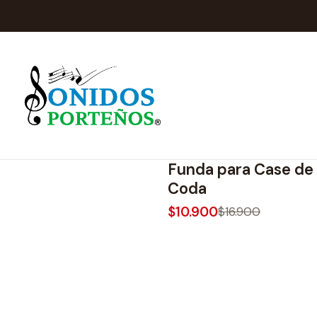
Inicio
1411202402
|
Coda
-36%
OFF
Funda para Case de 
Coda
$10.900
$16.900