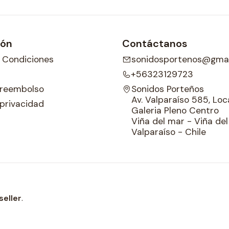
ión
Contáctanos
 Condiciones
sonidosportenos@gmai
+56323129723
e reembolso
Sonidos Porteños
Av. Valparaíso 585, Loca
 privacidad
Galeria Pleno Centro
Viña del mar - Viña de
Valparaíso - Chile
seller
.