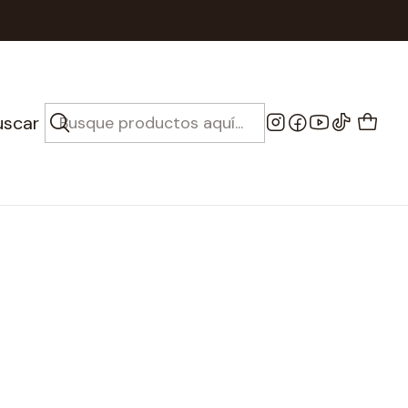
larinete
uscar