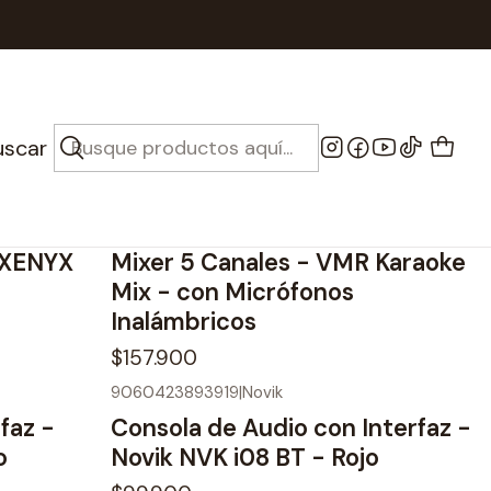
uscar
|
r XENYX
Mixer 5 Canales - VMR Karaoke
Mix - con Micrófonos
Inalámbricos
$157.900
9060423893919
|
Novik
Agotado
faz -
Consola de Audio con Interfaz -
o
Novik NVK i08 BT - Rojo