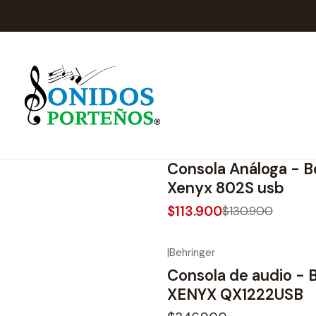
|
Behringer
-13%
OFF
Consola Análoga - B
Xenyx 802S usb
$113.900
$130.900
|
Behringer
Consola de audio - 
XENYX QX1222USB