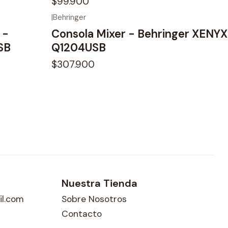
$99.900
|
Behringer
No disponible
 -
Consola Mixer - Behringer XENYX
SB
Q1204USB
$307.900
Nuestra Tienda
l.com
Sobre Nosotros
Contacto