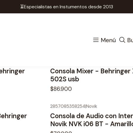
⏳Especialistas en Instumentos desde 2013
Inicio
Audio
Consola - Mixer
Consola - Mixer
Menú
B
|
Behringer
ehringer
Consola Mixer - Behringe
502S usb
$86.900
2857085358254
|
Novik
No disponible
Behringer
Consola de Audio con Inter
Novik NVK i06 BT - Amarill