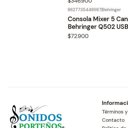
$346.900
8627735448987
|
Behringer
No disponible
Consola Mixer 5 Can
Behringer Q502 US
$72.900
Informac
Términos y
Contacto