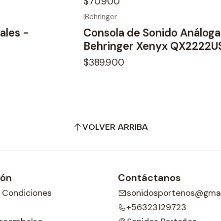
$70.900
|
Behringer
No disponible
ales -
Consola de Sonido Análoga
B
Behringer Xenyx QX2222U
$389.900
VOLVER ARRIBA
ión
Contáctanos
 Condiciones
sonidosportenos@gmai
+56323129723