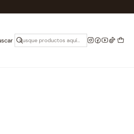
s
Cello
uscar