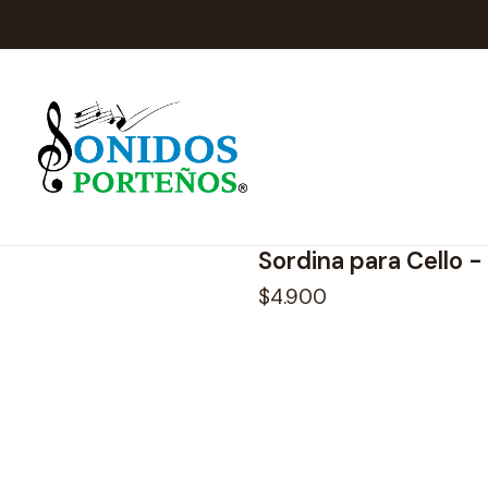
Inicio
185130122024
|
Freeman
Sordina para Cello 
$4.900