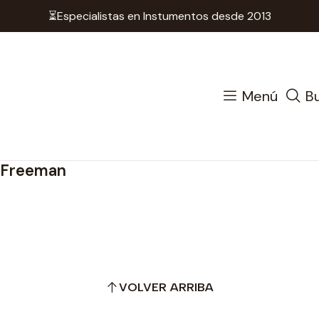
⏳Especialistas en Instumentos desde 2013
Instrumentos de Cuerda
Accesorios Cuerdas
Sordina
Cello
Menú
B
- Freeman
VOLVER ARRIBA