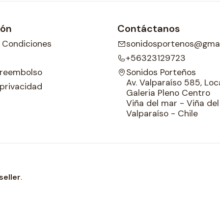
ión
Contáctanos
 Condiciones
sonidosportenos@gmai
+56323129723
e reembolso
Sonidos Porteños
Av. Valparaíso 585, Loca
 privacidad
Galeria Pleno Centro
Viña del mar - Viña de
Valparaíso - Chile
seller
.