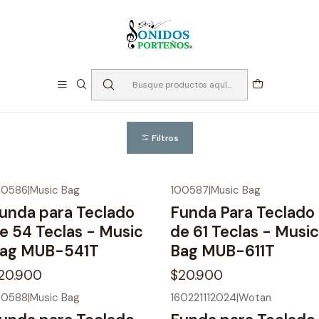
⏳Especialistas en Instumentos desde 2013
Inicio
Teclados
Fundas para Teclado
Fundas para Teclado
Filtros
00586
|
Music Bag
100587
|
Music Bag
unda para Teclado
Funda Para Teclado
e 54 Teclas - Music
de 61 Teclas - Music
ag MUB-541T
Bag MUB-611T
20.900
$20.900
00588
|
Music Bag
160221112024
|
Wotan
-11%
OFF