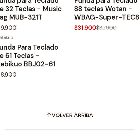
unda para Teclado
Funda para Teclado
No disponible
e 32 Teclas - Music
88 teclas Wotan -
ag MUB-321T
WBAG-Super-TEC
19.900
$31.900
$35.900
ebikuo
o disponible
unda Para Teclado
e 61 Teclas -
ebikuo BBJ02-61
18.900
VOLVER ARRIBA