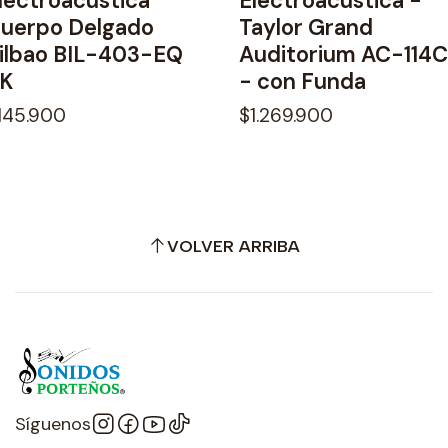
lectroacústica
Electroacústica -
uerpo Delgado
Taylor Grand
ilbao BIL-403-EQ
Auditorium AC-114
K
- con Funda
145.900
$1.269.900
VOLVER ARRIBA
Síguenos