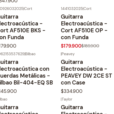
347.900
50926032025
|
Cort
1441032025
|
Cort
-5%
OFF
o disponible
uitarra
Guitarra
No disponible
lectroacústica -
Electroacústica -
ort AF510E BKS -
Cort AF510E OP -
on Funda
con Funda
179.900
$179.900
$189.900
962153537629
|
Bilbao
|
Peavey
o disponible
No disponible
uitarra
Guitarra
lectroacústica con
Electroacústica -
uerdas Metálicas -
PEAVEY DW 2CE ST
ilbao Bil-404-EQ SB
con Case
145.900
$334.900
ilbao
|
Taylor
o disponible
No disponible
uitarra
Guitarra