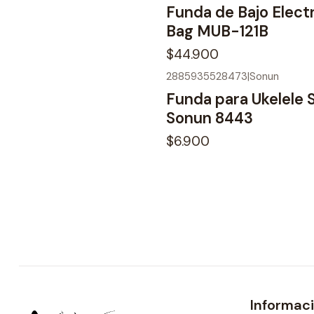
Funda de Bajo Elect
Bag MUB-121B
$44.900
2885935528473
|
Sonun
No disponible
Funda para Ukelele S
Sonun 8443
$6.900
Informac