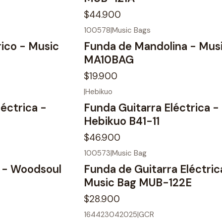
$44.900
100578
|
Music Bags
rico - Music
Funda de Mandolina - Mus
MA10BAG
$19.900
|
Hebikuo
éctrica -
Funda Guitarra Eléctrica -
E
Hebikuo B41-11
$46.900
100573
|
Music Bag
No disponible
r - Woodsoul
Funda de Guitarra Eléctric
Music Bag MUB-122E
$28.900
164423042025
|
GCR
No disponible