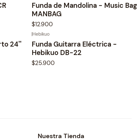
CR
Funda de Mandolina - Music Bag
MANBAG
$12.900
|
Hebikuo
No disponible
to 24''
Funda Guitarra Eléctrica -
Hebikuo DB-22
$25.900
Nuestra Tienda