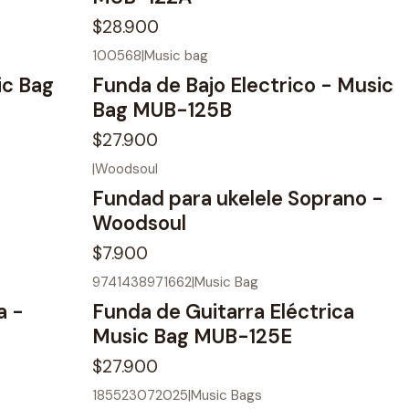
$28.900
100568
|
Music bag
ic Bag
Funda de Bajo Electrico - Music
Bag MUB-125B
$27.900
|
Woodsoul
Fundad para ukelele Soprano -
Woodsoul
$7.900
9741438971662
|
Music Bag
No disponible
a -
Funda de Guitarra Eléctrica
Music Bag MUB-125E
$27.900
185523072025
|
Music Bags
No disponible