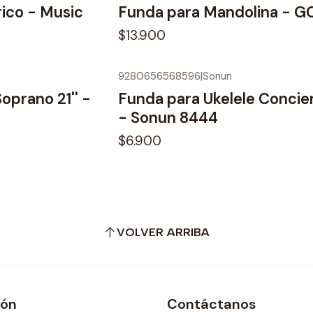
rico - Music
Funda para Mandolina - G
$13.900
9280656568596
|
Sonun
No disponible
oprano 21'' -
Funda para Ukelele Concier
- Sonun 8444
$6.900
VOLVER ARRIBA
ión
Contáctanos