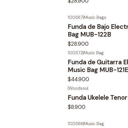
$28.900
100567
|
Music Bags
Funda de Bajo Elect
Bag MUB-122B
$28.900
100572
|
Music Bag
No disponible
Funda de Guitarra El
Music Bag MUB-121
$44.900
|
Woodsoul
Funda Ukelele Teno
$8.900
100566
|
Music Bag
No disponible