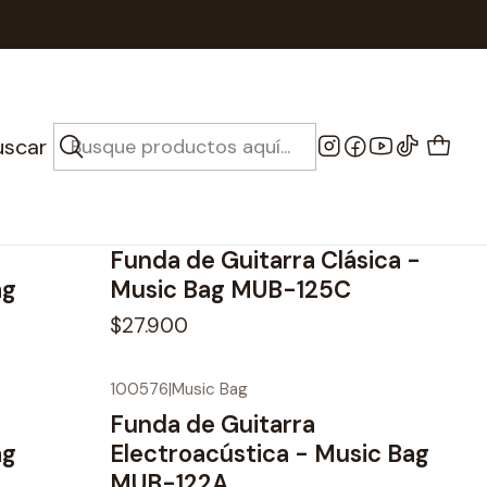
das
uscar
100579
|
Music Bag
Funda de Guitarra Clásica -
ag
Music Bag MUB-125C
$27.900
100576
|
Music Bag
Funda de Guitarra
ag
Electroacústica - Music Bag
MUB-122A