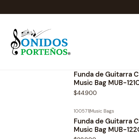
Ini
100575-1
|
Funda de Guitarra C
Music Bag MUB-121
$44.900
100571
|
Music Bags
Funda de Guitarra C
Music Bag MUB-122