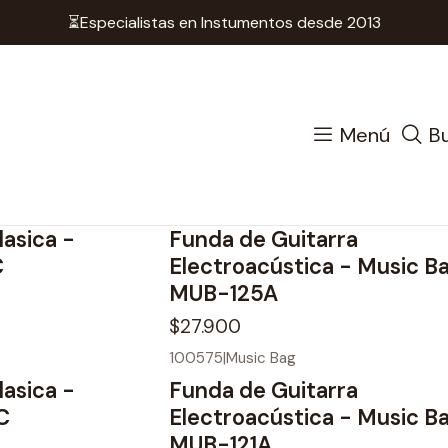
⏳Especialistas en Instumentos desde 2013
cio
Instrumentos de Cuerda
Accesorios Cuerdas
Fun
Fundas
Menú
B
100577
|
Music Bag
lasica -
Funda de Guitarra
C
Electroacústica - Music B
MUB-125A
$27.900
100575
|
Music Bag
lasica -
Funda de Guitarra
C
Electroacústica - Music B
MUB-121A