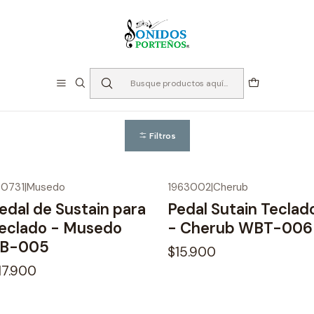
⏳Especialistas en Instumentos desde 2013
Inicio
Teclados
Pedales
Pedales
Filtros
00731
|
Musedo
1963002
|
Cherub
edal de Sustain para
Pedal Sutain Teclad
eclado - Musedo
- Cherub WBT-006
B-005
$15.900
17.900