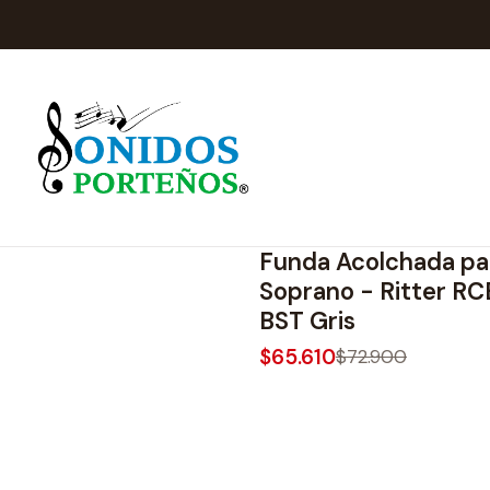
Inicio
RCB700-9-SO-BST
|
Ritter
-10%
OFF
Funda Acolchada pa
Soprano - Ritter 
BST Gris
$65.610
$72.900