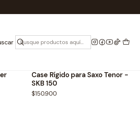
axofon
uscar
165108092025
|
SKB
No disponible
ter
Case Rígido para Saxo Tenor -
SKB 150
$150.900