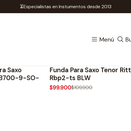
⏳Especialistas en Instumentos desde 2013
Instrumento de Viento
Accesorios Maderas
Bolsos
S
Saxofon
Menú
B
100582-1
|
Ritter
-9%
OFF
ra Saxo
Funda Para Saxo Tenor Rit
No disponible
RCB700-9-SO-
Rbp2-ts BLW
$99.900
$109.900