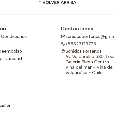
VOLVER ARRIBA
ión
Contáctanos
 Condiciones
sonidosportenos@gmai
+56323129723
e reembolso
Sonidos Porteños
Av. Valparaíso 585, Loca
 privacidad
Galeria Pleno Centro
Viña del mar - Viña de
Valparaíso - Chile
seller
.