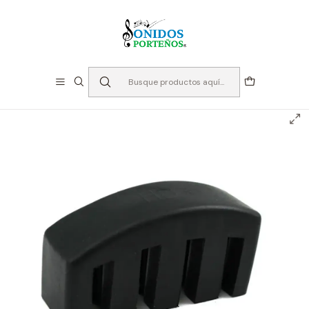
⏳Especialistas en Instumentos desde 2013
Inicio
Instrumentos de Cuerda
Accesorios Cuerdas
Sordinas
Cello
Sordina para Cello - Freeman