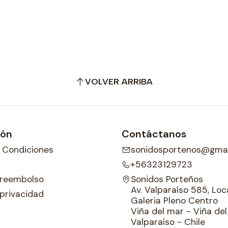
VOLVER ARRIBA
ión
Contáctanos
 Condiciones
sonidosportenos@gmai
+56323129723
e reembolso
Sonidos Porteños
Av. Valparaíso 585, Loca
 privacidad
Galeria Pleno Centro
Viña del mar - Viña de
Valparaíso - Chile