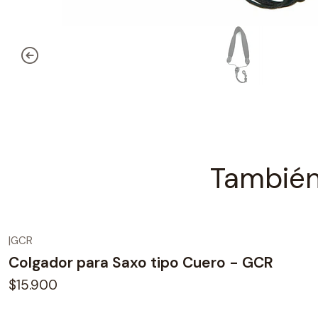
También
|
GCR
Colgador para Saxo tipo Cuero - GCR
$15.900