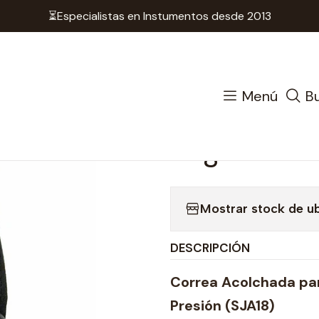
⏳Especialistas en Instumentos desde 2013
s
Colgadores
Saxofon
Colgador Rico Padded - Saxo
|
Colgador R
Menú
B
/ Soprano 
Seguridad
Mostrar stock de u
DESCRIPCIÓN
Correa Acolchada pa
Presión (SJA18)