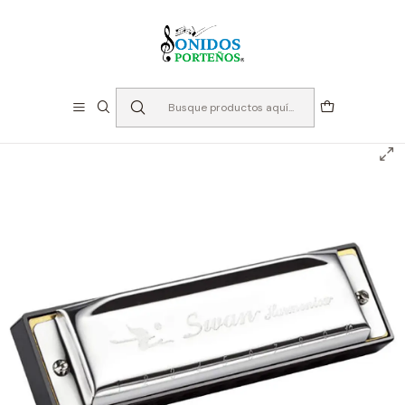
⏳Especialistas en Instumentos desde 2013
Inicio
Instrumento de Viento
Armónicas
Armonica 10 espacios - Swan en C (Do)