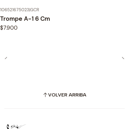
106521675023
|
GCR
Trompe A-1 6 Cm
$7.900
VOLVER ARRIBA