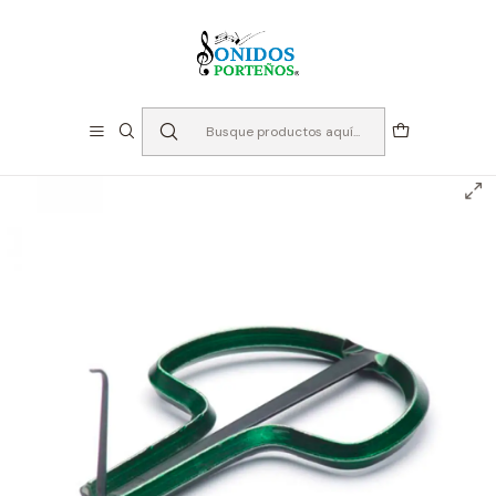
⏳Especialistas en Instumentos desde 2013
Inicio
Instrumentos de Percusión
Etnicos y Folfkloricos
Trompe A-2 6,5 Cm