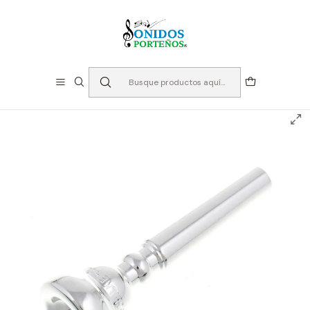
⏳Especialistas en Instumentos desde 2013
Inicio
Instrumento de Viento
Accesorios Bronces
Boquillas
Trompetas
Boquilla Trompeta 5C - Allegro