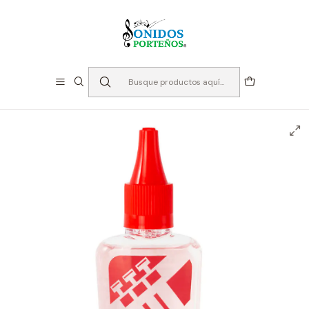
⏳Especialistas en Instumentos desde 2013
Inicio
Instrumento de Viento
Accesorios Bronces
Lubricantes
Aceite para Válvulas - La Tromba T3 Ultra thin