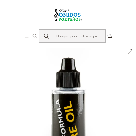
⏳Especialistas en Instumentos desde 2013
Inicio
Instrumento de Viento
Accesorios Bronces
Aceite para Instrumentos de Madera - Herco Bore Oil