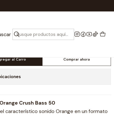
ange Crush Bass 50W
or de Bajo Orange
uscar
s 50W
gregar al Carro
Comprar ahora
bicaciones
 Orange Crush Bass 50
el característico sonido Orange en un formato