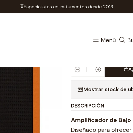
⏳Especialistas en Instumentos desde 2013
 de Cuerda
Amplificadores
Amplificador de Bajo Or
|
Amplificad
Menú
B
Crush Bas
A
Cantidad
Mostrar stock de u
DESCRIPCIÓN
Amplificador de Bajo
Diseñado para ofrecer 