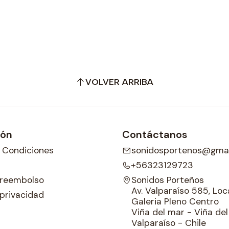
VOLVER ARRIBA
ión
Contáctanos
 Condiciones
sonidosportenos@gmai
+56323129723
e reembolso
Sonidos Porteños
Av. Valparaíso 585, Loca
 privacidad
Galeria Pleno Centro
Viña del mar - Viña de
Valparaíso - Chile