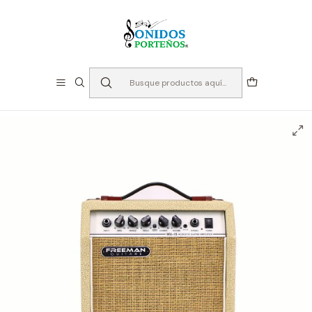
⏳Especialistas en Instumentos desde 2013
Inicio
Instrumentos de Cuerda
Amplificadores
Amplificador Guitarra Electroacústica - Freeman WA-
15