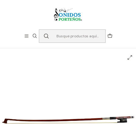
⏳Especialistas en Instumentos desde 2013
Inicio
Instrumentos de Cuerda
Accesorios Cuerdas
Arcos
Arcos para violín
Arco Violín 4/4 Jujube - Livorno LIAV-10