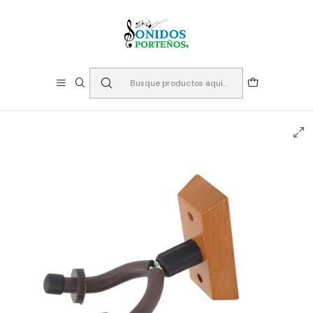
⏳Especialistas en Instumentos desde 2013
Inicio
Instrumentos de Cuerda
Accesorios Cuerdas
Atriles Cuerdas
Atril pared para guitarra TAURUS madera TAU-051