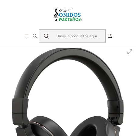
⏳Especialistas en Instumentos desde 2013
Inicio
Audio
Audífonos
Audífonos de monitoreo - Donner M100