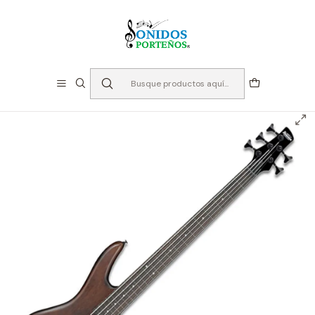
⏳Especialistas en Instumentos desde 2013
Inicio
Instrumentos de Cuerda
Bajos
Bajo Eléctrico 5 Cuerdas - Ibanez GSR205B WNF