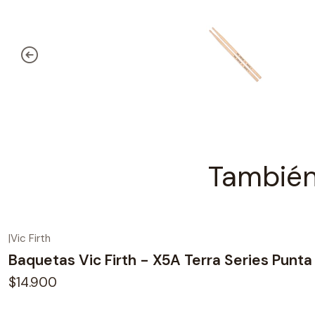
También
|
Vic Firth
Baquetas Vic Firth - X5A Terra Series Punt
$14.900