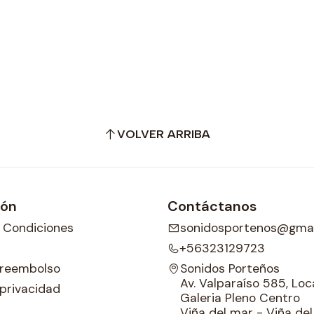
VOLVER ARRIBA
ión
Contáctanos
 Condiciones
sonidosportenos@gmai
+56323129723
e reembolso
Sonidos Porteños
Av. Valparaíso 585, Loca
 privacidad
Galeria Pleno Centro
Viña del mar - Viña de