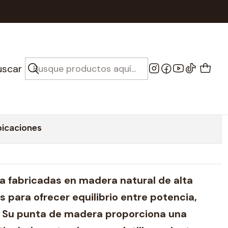
a Series Punta madera
c Firth - X5B Terra
uscar
ta madera
bicaciones
a fabricadas en madera natural de alta
s para ofrecer equilibrio entre potencia,
d. Su punta de madera proporciona una