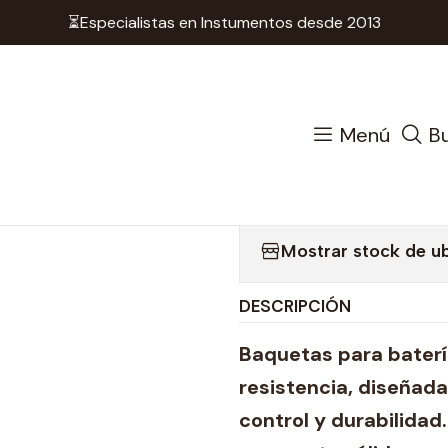
⏳Especialistas en Instumentos desde 2013
de Percusión
Baquetas
Baquetas Vic Firth - X5B Terr
|
Baquetas Vi
Menú
B
Series Pun
Mostrar stock de u
DESCRIPCIÓN
Baquetas para baterí
resistencia, diseñada
control y durabilida