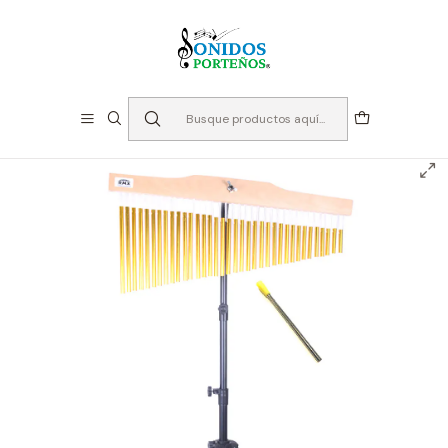
⏳Especialistas en Instumentos desde 2013
Inicio
Instrumentos de Percusión
Metalófonos
Bar Chimes 36 Notas con Atril - RMX FL-36A