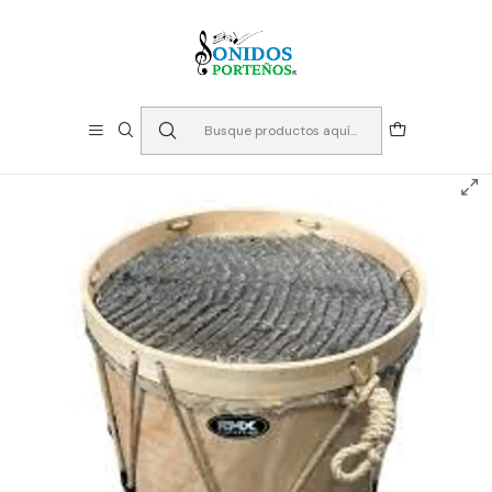
⏳Especialistas en Instumentos desde 2013
Inicio
Instrumentos de Percusión
Bombo Legüero 18" RMX