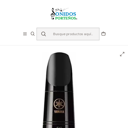
⏳Especialistas en Instumentos desde 2013
Inicio
Instrumento de Viento
Accesorios Maderas
Boquillas
Clarinete
Boquilla para Clarinete Bb - Yamaha 5C