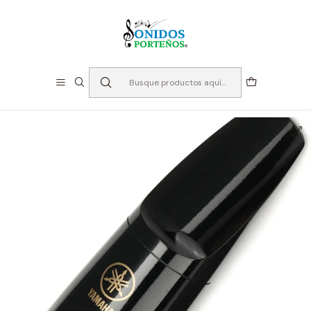
⏳Especialistas en Instumentos desde 2013
Inicio
Instrumento de Viento
Accesorios Maderas
Boquillas
Saxo Tenor
Boquilla para Saxo tenor Yamaha 6C