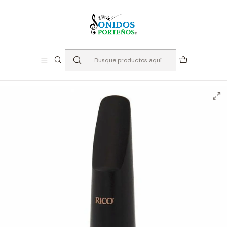
⏳Especialistas en Instumentos desde 2013
Inicio
Instrumento de Viento
Accesorios Maderas
Boquillas
Saxo Baritono
Boquilla Saxo Baritono - Rico Graftonite B5