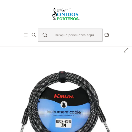
⏳Especialistas en Instumentos desde 2013
Inicio
Audio
Cables
Cable de Instrumento Kirlin 3m - IWCX-201B-3BK