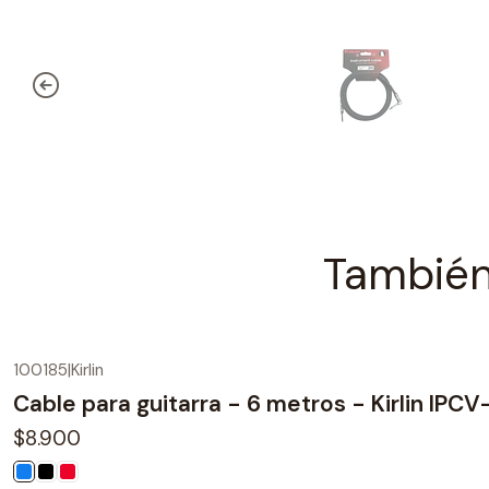
También
100185
|
Kirlin
Cable para guitarra - 6 metros - Kirlin IPC
$8.900