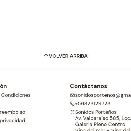
VOLVER ARRIBA
ión
Contáctanos
 Condiciones
sonidosportenos@gmai
+56323129723
e reembolso
Sonidos Porteños
Av. Valparaíso 585, Loca
 privacidad
Galeria Pleno Centro
Viña del mar - Viña de