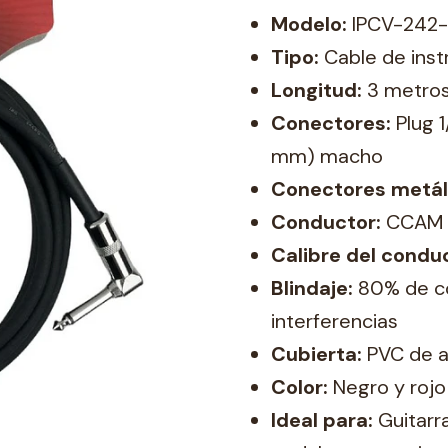
Modelo:
IPCV-242
Tipo:
Cable de ins
Longitud:
3 metro
Conectores:
Plug 1
mm) macho
Conectores metál
Conductor:
CCAM (
Calibre del condu
Blindaje:
80% de co
interferencias
Cubierta:
PVC de al
Color:
Negro y rojo
Ideal para:
Guitarra