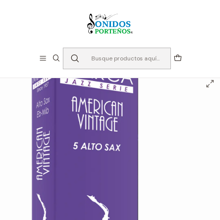
⏳Especialistas en Instumentos desde 2013
Inicio
Cañas
Cañas Saxo Alto
Cañas Marca American Vintage – Saxo Alto (4,0)