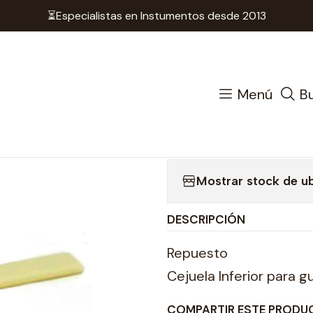
⏳Especialistas en Instumentos desde 2013
Cuerda
Accesorios Cuerdas
Cejuelas Guitarra
Cejuela
|
Cejuela Inf
Menú
B
A
Cantidad
Mostrar stock de u
DESCRIPCIÓN
Repuesto
Cejuela Inferior para g
COMPARTIR ESTE PRODU