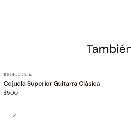
También
100400
|
Coda
Cejuela Superior Guitarra Clásica
$500