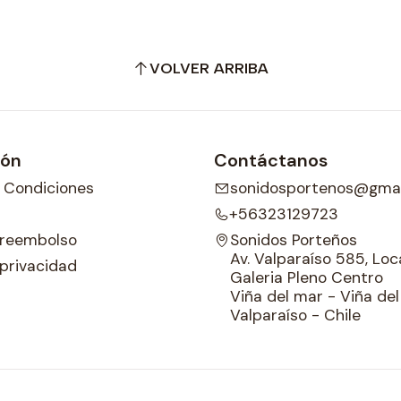
VOLVER ARRIBA
ión
Contáctanos
 Condiciones
sonidosportenos@gmai
+56323129723
e reembolso
Sonidos Porteños
Av. Valparaíso 585, Loca
 privacidad
Galeria Pleno Centro
Viña del mar - Viña de
Valparaíso - Chile