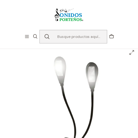
⏳Especialistas en Instumentos desde 2013
Inicio
Accesorios generales
Atriles
Clip Luces Led para Partituras - Nutech NUT058