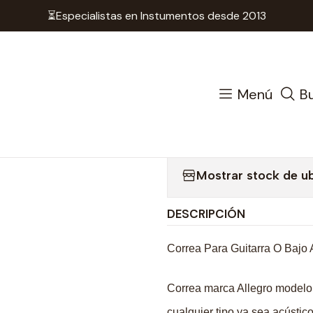
⏳Especialistas en Instumentos desde 2013
Accesorios Cuerdas
Correas
Correa Para Guitarra O
|
Correa Para
Menú
B
Cuero - Al
Mostrar stock de u
DESCRIPCIÓN
Correa Para Guitarra O Bajo
Correa marca Allegro modelo 
cualquier tipo ya sea acústico