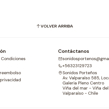
VOLVER ARRIBA
ión
Contáctanos
 Condiciones
sonidosportenos@gmai
+56323129723
e reembolso
Sonidos Porteños
Av. Valparaíso 585, Loca
 privacidad
Galeria Pleno Centro
Viña del mar - Viña de
Valparaíso - Chile