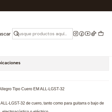
 Bajo tipo Cuero - Allegro EM 32
 Guitarra O Bajo tipo
uscar
legro EM 32
bicaciones
 Allegro Tipo Cuero EM ALL-LGST-32
ALL-LGST-32 de cuero, tanto como para guitarra o bajo de
, electroacústico o eléctrico.