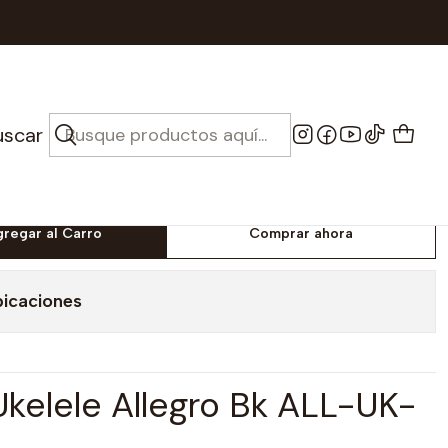
e Allegro - All-uk-bk negro
 Ukelele Allegro - All-
uscar
o
gregar al Carro
Comprar ahora
bicaciones
Ukelele Allegro Bk ALL-UK-