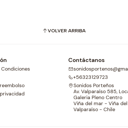
VOLVER ARRIBA
ión
Contáctanos
 Condiciones
sonidosportenos@gmai
+56323129723
e reembolso
Sonidos Porteños
Av. Valparaíso 585, Loca
 privacidad
Galeria Pleno Centro
Viña del mar - Viña de
Valparaíso - Chile