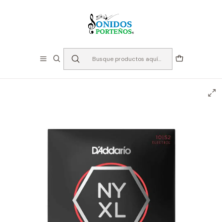
⏳Especialistas en Instumentos desde 2013
Inicio
Cuerdas
Cuerdas para Guitarra
Electrica
Cuerdas para Guitarra Eléctrica - D'addario NYXL 10-
52