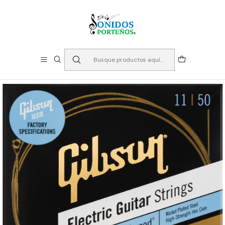
⏳Especialistas en Instumentos desde 2013
Inicio
Cuerdas
Cuerdas para Guitarra
Electrica
Cuerdas para Guitarra Eléctrica - Gibson SEG-BWR11 -
11-50