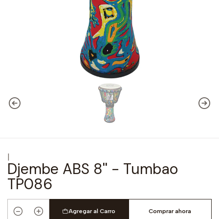
|
Djembe ABS 8'' - Tumbao
TP086
Agregar al Carro
Comprar ahora
Cantidad