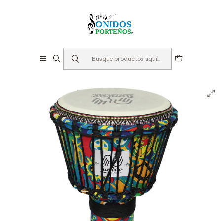
⏳Especialistas en Instumentos desde 2013
Inicio
Instrumentos de Percusión
Etnicos y Folfkloricos
Djembe ABS 8'' - Tumbao TP086