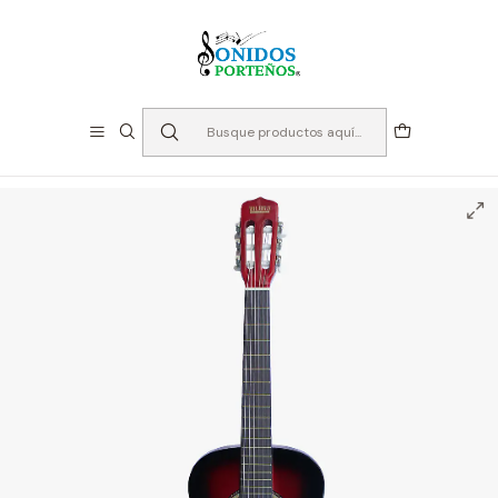
⏳Especialistas en Instumentos desde 2013
Inicio
Instrumentos de Cuerda
Guitarras
Guitarras Clásicas
Guitarra Clásica 1/2 - Bilbao BIL-12-RD con Funda